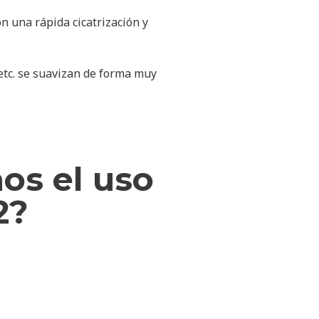
on una rápida cicatrización y
 etc. se suavizan de forma muy
s el uso
2?